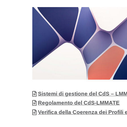
Immagine
Allegati
Documento
Sistemi di gestione del CdS – L
Documento
Regolamento del CdS-LMMATE
Documento
Verifica della Coerenza dei Profil