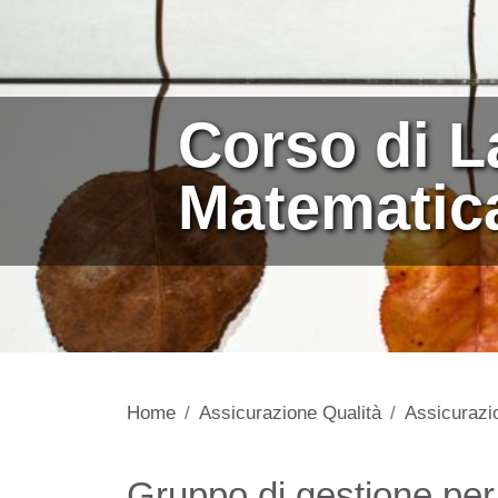
Corso di L
Matematica
Home
Assicurazione Qualità
Assicurazio
Contenuto
Gruppo di gestione per 