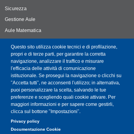
Sicurezza
Gestione Aule
Aule Matematica
Aule Fisica
Questo sito utilizza cookie tecnici e di profilazione,
Portale studenti
propri e di terze parti, per garantire la corretta
navigazione, analizzare il traffico e misurare
Moodle didattica online
l'efficacia delle attività di comunicazione
istituzionale. Se prosegui la navigazione o clicchi su
"Accetta tutti", ne acconsenti l'utilizzo; in alternativa,
puoi personalizzare la scelta, salvando le tue
Partita IVA: 00427620364
preferenze e scegliendo quali cookie attivare. Per
Dipartimento di Scienze Fisiche, Informatiche, Matematiche
maggiori informazioni e per sapere come gestirli,
Sede: Via Campi 213/A - 41125 Modena, Italy
clicca sul bottone "Impostazioni".
e-mail: direttore.fim@Unimore.it | PEC:
Privacy policy
dipfim@pec.unimore.it
Documentazione Cookie
Tel.: +39 059 205 5243; Fax: +39 059 205 5235