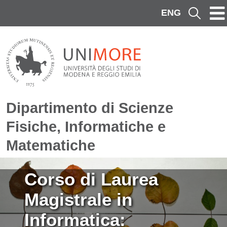
Salta al contenuto principale
ENG
Cerca
Dipartimento di Scienze
Fisiche, Informatiche e
Matematiche
Immagine
Corso di Laurea
Magistrale in
Informatica: