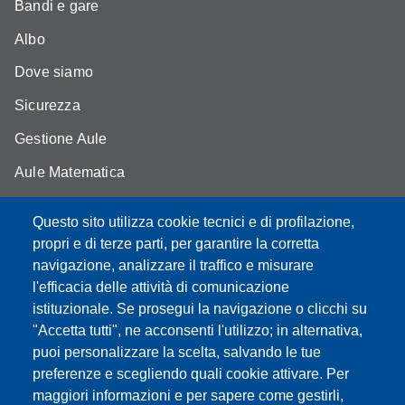
Bandi e gare
Albo
Dove siamo
Sicurezza
Gestione Aule
Aule Matematica
Aule Fisica
Questo sito utilizza cookie tecnici e di profilazione,
Portale studenti
propri e di terze parti, per garantire la corretta
navigazione, analizzare il traffico e misurare
Moodle didattica online
l'efficacia delle attività di comunicazione
istituzionale. Se prosegui la navigazione o clicchi su
"Accetta tutti", ne acconsenti l'utilizzo; in alternativa,
puoi personalizzare la scelta, salvando le tue
Partita IVA: 00427620364
preferenze e scegliendo quali cookie attivare. Per
Dipartimento di Scienze Fisiche, Informatiche, Matematiche
maggiori informazioni e per sapere come gestirli,