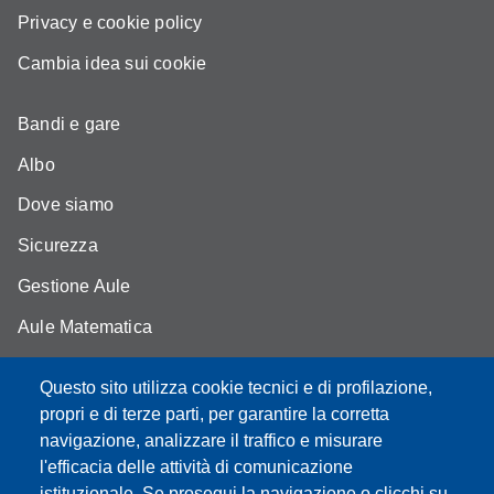
Privacy e cookie policy
Cambia idea sui cookie
Bandi e gare
Albo
Dove siamo
Sicurezza
Gestione Aule
Aule Matematica
Aule Fisica
Questo sito utilizza cookie tecnici e di profilazione,
Portale studenti
propri e di terze parti, per garantire la corretta
navigazione, analizzare il traffico e misurare
Moodle didattica online
l'efficacia delle attività di comunicazione
istituzionale. Se prosegui la navigazione o clicchi su