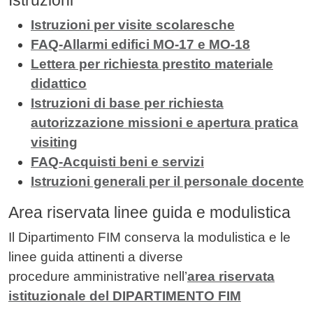
Istruzioni
Istruzioni per visite scolaresche
FAQ-Allarmi edifici MO-17 e MO-18
Lettera per richiesta prestito materiale
didattico
Istruzioni di base per richiesta
autorizzazione missioni e apertura pratica
visiting
FAQ-Acquisti beni e servizi
Istruzioni generali per il personale docente
Area riservata linee guida e modulistica
Il Dipartimento FIM conserva la modulistica e le
linee guida attinenti a diverse
procedure amministrative nell’
area riservata
istituzionale del DIPARTIMENTO FIM