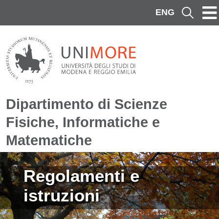
Salta al contenuto principale
ENG
Cerca
Dipartimento di Scienze
Fisiche, Informatiche e
Matematiche
Immagine
Regolamenti e
istruzioni