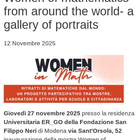
from around the world- a
gallery of portraits
Data di pubblicazione della notizia
12 Novembre 2025
Immagine notizia
Immagine
Testo notizia
Giovedì 27 novembre 2025
presso la residenza
Universitaria ER_GO della Fondazione San
Filippo Neri
di Modena
via Sant’Orsola, 52
inaugurazione della mostra Women of