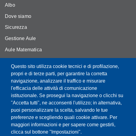
Albo
Dove siamo
Sicurezza
Gestione Aule
Aule Matematica
Aule Fisica
Questo sito utilizza cookie tecnici e di profilazione,
Portale studenti
propri e di terze parti, per garantire la corretta
navigazione, analizzare il traffico e misurare
Moodle didattica online
l'efficacia delle attività di comunicazione
istituzionale. Se prosegui la navigazione o clicchi su
"Accetta tutti", ne acconsenti l'utilizzo; in alternativa,
puoi personalizzare la scelta, salvando le tue
Partita IVA: 00427620364
preferenze e scegliendo quali cookie attivare. Per
Dipartimento di Scienze Fisiche, Informatiche, Matematiche
maggiori informazioni e per sapere come gestirli,
Sede: Via Campi 213/A - 41125 Modena, Italy
clicca sul bottone "Impostazioni".