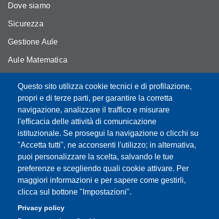
Dove siamo
Sicurezza
Gestione Aule
Aule Matematica
Aule Fisica
Questo sito utilizza cookie tecnici e di profilazione,
Portale studenti
propri e di terze parti, per garantire la corretta
navigazione, analizzare il traffico e misurare
Moodle didattica online
l'efficacia delle attività di comunicazione
istituzionale. Se prosegui la navigazione o clicchi su
"Accetta tutti", ne acconsenti l'utilizzo; in alternativa,
puoi personalizzare la scelta, salvando le tue
Partita IVA: 00427620364
preferenze e scegliendo quali cookie attivare. Per
Dipartimento di Scienze Fisiche, Informatiche, Matematiche
maggiori informazioni e per sapere come gestirli,
Sede: Via Campi 213/A - 41125 Modena, Italy
clicca sul bottone "Impostazioni".
e-mail: direttore.fim@Unimore.it | PEC:
Privacy policy
dipfim@pec.unimore.it