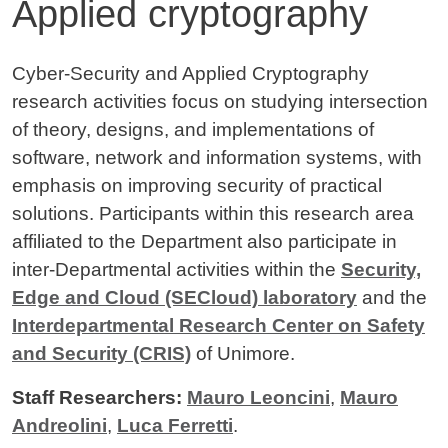
Applied cryptography
Contenuto
Cyber-Security and Applied Cryptography
research activities focus on studying intersection
of theory, designs, and implementations of
software, network and information systems, with
emphasis on improving security of practical
solutions. Participants within this research area
affiliated to the Department also participate in
inter-Departmental activities within the
Security,
Edge and Cloud (SECloud) laboratory
and the
Interdepartmental Research Center on Safety
and Security (CRIS)
of Unimore.
Staff Researchers:
Mauro Leoncini
,
Mauro
Andreolini
,
Luca Ferretti
.